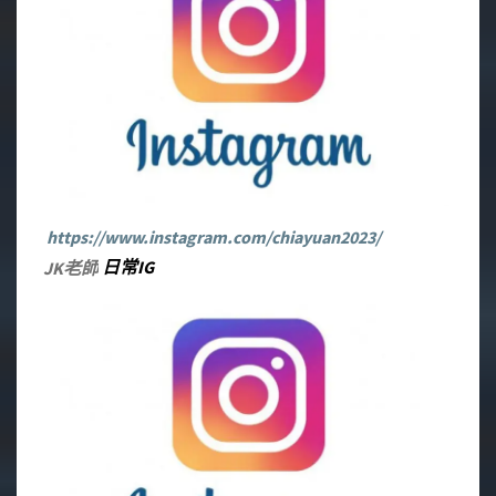
https://www.instagram.com/chiayuan2023/
JK老師
日常IG