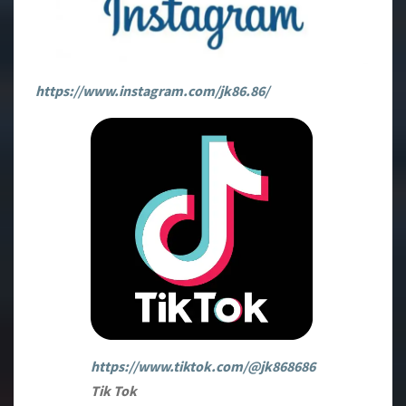
https://www.instagram.com/jk86.86/
https://www.tiktok.com/@jk868686
Tik Tok