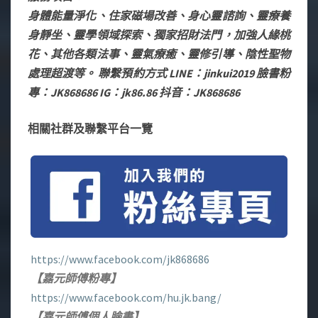
身體能量淨化、住家磁場改善、身心靈諮詢、靈療養
身靜坐、靈學領域探索、獨家招財法門，加強人緣桃
花、其他各類法事、靈氣療癒、靈修引導、陰性聖物
處理超渡等。 聯繫預約方式 LINE：jinkui2019 臉書粉
專：JK868686 IG：jk86.86 抖音：JK868686
相關社群及聯繫平台一覽
https://www.facebook.com/jk868686
【嘉元師傅粉專】
https://www.facebook.com/hu.jk.bang/
【嘉元師傅個人臉書】