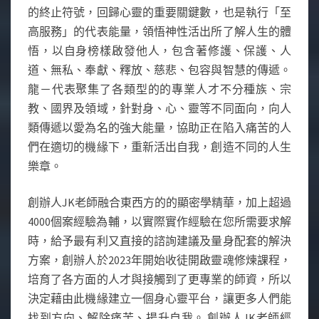
的終止符號，回歸心靈的重要關鍵數，也是執行「至
高服務」的代表能量，領悟神性活出所了解人生的體
悟，以自身榜樣啟發他人，包含著修護、保護、人
道、無私、奉獻、釋放、慈悲、包容與智慧的傳遞。
龍－代表聚集了各類型的的專業人才不分種族、宗
教、國界及領域，針對身、心、靈等不同面向，向人
類傳遞以愛為名的強大能量，協助正在陷入痛苦的人
們在適切的機緣下，重新活出自我，創造不同的人生
樂章。
創辦人JK老師融合東西方的的顯密學精華，加上超過
4000個案經驗為輔，以實際實作經驗在您所需要求解
時，給予最有利又直接的諮詢建議及量身配套的解決
方案，創辦人於2023年開始收徒開啟靈魂修煉課程，
培育了各方面的人才與接觸到了更專業的師資，所以
決定藉由此機緣建立一個身心靈平台，讓更多人們能
找到方向、解除痛苦、揚升自我。 創辦人JK老師經