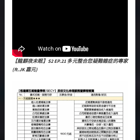
【龍麒夜未眠】S2 EP.21 多元整合您疑難雜症的專家
(ft.JK 嘉元)