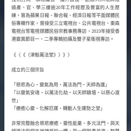
過產、官、學三棲逾20年工作經歷及豐富的人生歷
練，曾為蘋果日報、聯合報、經濟日報等平面媒體民
俗專欄作家，曾接受三立電視台、公共電視台、東森
電視台等電視媒體民俗宗教事務專訪，2023年接受香
港靈異節目一，二季專輯拍攝及雙子星衛視專訪。
《〈《〈津魁萬法堂》〉》〉
成立的三個宗旨
「慈悲為心・靈氣為用・萬法為門・天師為護」
「以靈氣安魂・以萬法化劫・以天師鎮壇・以慈心渡
世」
「療癒心靈・化解厄運・轉動人生運勢之堂」
非常完整融合慈悲療癒、靈性能量、多元法門、與天
師道法與個天地神祇於一體，是一個剛柔並濟、智慧