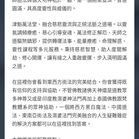
圓滿、具高度靈性與威儀的。
津魁萬法堂，融合慈悲靈流與正統法脈之道場。以靈
氣調頻療癒、慈心引導安魂、萬法修正解厄、天師之
道驅煞鎮邪，提供轉運法事、能量療癒、命理解惑、
靈性課程等多元服務。秉持慈悲智慧，助人度關解
劫、修心開運，讓有緣之人重啟靈運、步入清明圓滿
之道。
在這裡你會看到東西方術法的完美結合，你會獲得既
有信仰的支持與協助，不管佛教諸佛天神還是道教眾
多神尊又或是印度教濕婆神法門再加上泰國佛教跟梵
教體系的眾神協助，一個將西方黑白魔法、中國道
法、東南亞術法及濕婆法門完美融合的人生疑難雜症
的解決方案都可以在這裡找到答案。