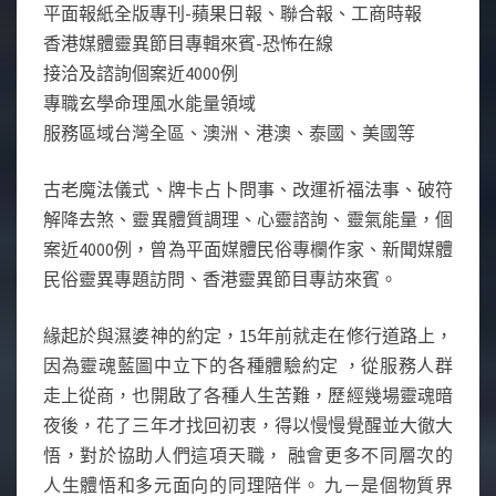
平面報紙全版專刊-蘋果日報、聯合報、工商時報
香港媒體靈異節目專輯來賓-恐怖在線
接洽及諮詢個案近4000例
專職玄學命理風水能量領域
服務區域台灣全區、澳洲、港澳、泰國、美國等
古老魔法儀式、牌卡占卜問事、改運祈福法事、破符
解降去煞、靈異體質調理、心靈諮詢、靈氣能量，個
案近4000例，曾為平面媒體民俗專欄作家、新聞媒體
民俗靈異專題訪問、香港靈異節目專訪來賓。
緣起於與濕婆神的約定，15年前就走在修行道路上，
因為靈魂藍圖中立下的各種體驗約定 ，從服務人群
走上從商，也開啟了各種人生苦難，歷經幾場靈魂暗
夜後，花了三年才找回初衷，得以慢慢覺醒並大徹大
悟，對於協助人們這項天職， 融會更多不同層次的
人生體悟和多元面向的同理陪伴。 九－是個物質界