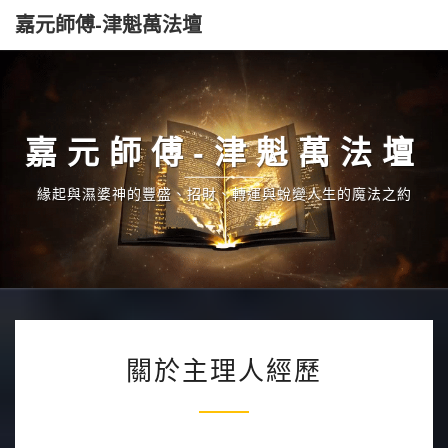
嘉元師傅-津魁萬法壇
嘉元師傅-津魁萬法壇
緣起與濕婆神的豐盛、招財、轉運與蛻變人生的魔法之約
關
關於主理人經歷
於
主
理