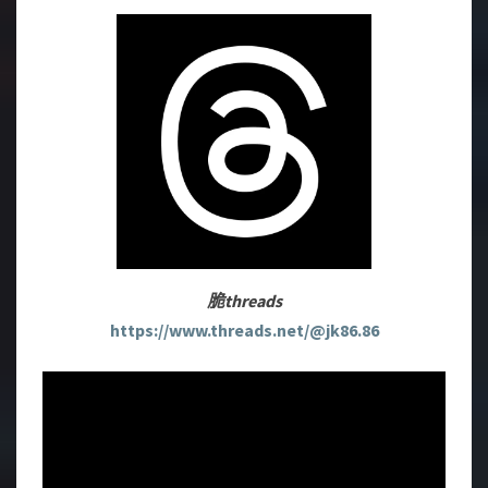
脆threads
https://www.threads.net/@jk86.86