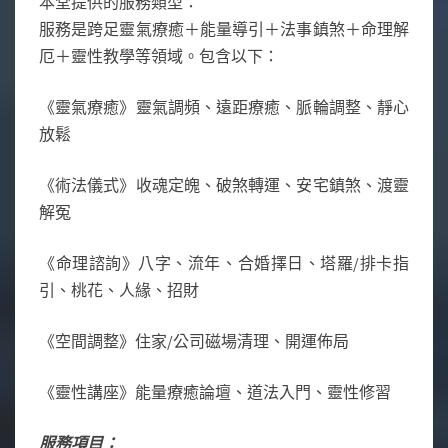
本堂提供的服務類型：
服務是跨足靈氣療癒＋能量導引＋法事鎮煞＋命理解
厄＋靈性教學等領域。包含以下：
《靈氣療癒》靈氣調頻、遠距療癒、脈輪調整、靜心
放鬆
《術法儀式》收魂定魄、破煞轉運、安宅鎮煞、渡靈
解冤
《命理諮詢》八字、流年、合婚擇日、塔羅/排卡指
引、桃花、人緣、招財
《空間調整》住家/公司磁場清理、開運佈局
《靈性講座》能量療癒論壇、道法入門、靈性修習
服務項目：