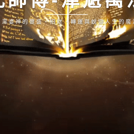
與濕婆神的豐盛、招財、轉運與蛻變人生的魔