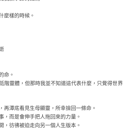
天
－
什麼樣的時候。
一
位
法
師
逝
的
自
我
的命。
告
低階靈體，但那時我並不知道這代表什麼，只覺得世界
白
，再潭底看見生母顯靈，所幸撿回一條命。
事，而是會伸手把人拖回來的力量。
開，彷彿被迫走向另一個人生版本。