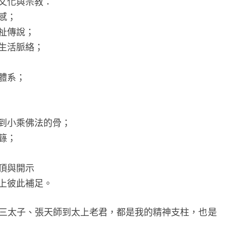
文化與宗教：
感；
祉傳說；
生活脈絡；
體系；
到小乘佛法的骨；
籙；
頂與開示
上彼此補足。
三太子、張天師到太上老君，都是我的精神支柱，也是