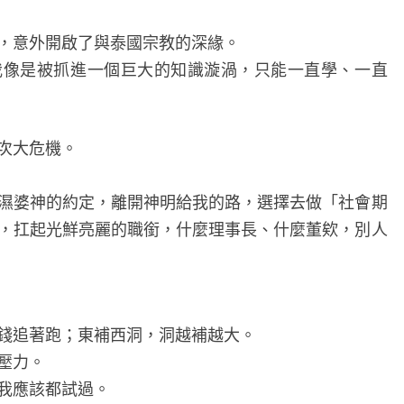
，意外開啟了與泰國宗教的深緣。
我像是被抓進一個巨大的知識漩渦，只能一直學、一直
次大危機。
濕婆神的約定，離開神明給我的路，選擇去做「社會期
，扛起光鮮亮麗的職銜，什麼理事長、什麼董欸，別人
錢追著跑；東補西洞，洞越補越大。
壓力。
我應該都試過。