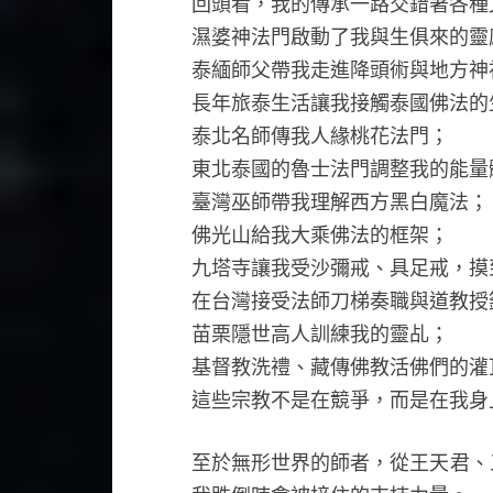
回頭看，我的傳承一路交錯著各種
濕婆神法門啟動了我與生俱來的靈
泰緬師父帶我走進降頭術與地方神
長年旅泰生活讓我接觸泰國佛法的
泰北名師傳我人緣桃花法門；
東北泰國的魯士法門調整我的能量
臺灣巫師帶我理解西方黑白魔法；
佛光山給我大乘佛法的框架；
九塔寺讓我受沙彌戒、具足戒，摸
在台灣接受法師刀梯奏職與道教授
苗栗隱世高人訓練我的靈乩；
基督教洗禮、藏傳佛教活佛們的灌
這些宗教不是在競爭，而是在我身
至於無形世界的師者，從王天君、