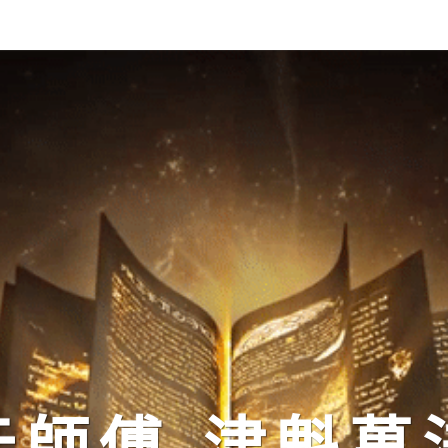
元師傅-津魁萬