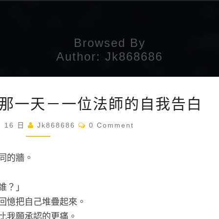
Browsed By
Author:
Jk868686
自
那一天－一位法師的自我告白
序：
走
Comments
月 16 日
Jk868686
0 Comment
入
無
同的牆。
形
的
誰？」
那
回憶把自己堆疊起來。
一
比我願承認的更痛。