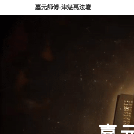
嘉元師傅-津魁萬法壇
嘉